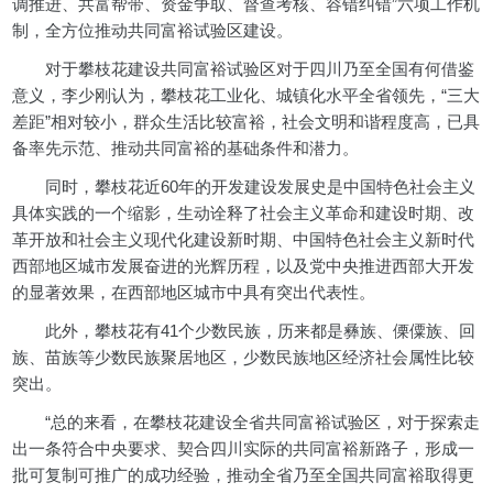
调推进、共富帮带、资金争取、督查考核、容错纠错”六项工作机
制，全方位推动共同富裕试验区建设。
对于攀枝花建设共同富裕试验区对于四川乃至全国有何借鉴
意义，李少刚认为，攀枝花工业化、城镇化水平全省领先，“三大
差距”相对较小，群众生活比较富裕，社会文明和谐程度高，已具
备率先示范、推动共同富裕的基础条件和潜力。
同时，攀枝花近60年的开发建设发展史是中国特色社会主义
具体实践的一个缩影，生动诠释了社会主义革命和建设时期、改
革开放和社会主义现代化建设新时期、中国特色社会主义新时代
西部地区城市发展奋进的光辉历程，以及党中央推进西部大开发
的显著效果，在西部地区城市中具有突出代表性。
此外，攀枝花有41个少数民族，历来都是彝族、傈僳族、回
族、苗族等少数民族聚居地区，少数民族地区经济社会属性比较
突出。
“总的来看，在攀枝花建设全省共同富裕试验区，对于探索走
出一条符合中央要求、契合四川实际的共同富裕新路子，形成一
批可复制可推广的成功经验，推动全省乃至全国共同富裕取得更