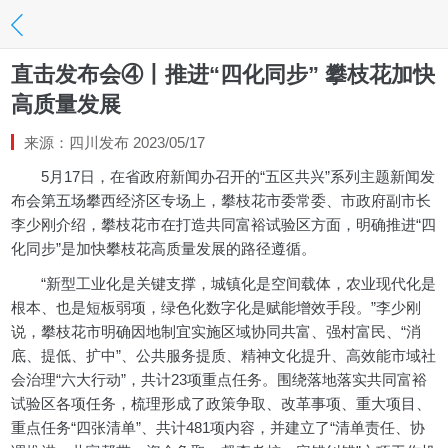
直击发布会④丨推进“四化同步” 攀枝花加快
高质量发展
来源：四川发布 2023/05/17
5月17日，在省政府新闻办召开的“五区共兴”系列主题新闻发
布会第五场攀西经济区专场上，攀枝花市委常委、市政府副市长
李少刚介绍，攀枝花市在打造共同富裕试验区方面，明确推进“四
化同步”是加快攀枝花高质量发展的路径遵循。
“新型工业化是关键支撑，城镇化是空间载体，农业现代化是
根本、也是短板弱项，绿色化数字化是赋能增效手段。”李少刚
说，攀枝花市明确因地制宜实施区域协同共富、强村富民、“消
底、提低、扩中”、公共服务提质、精神文化提升、高效能市域社
会治理“六大行动”，共计23项重点任务。围绕落地落实共同富裕
试验区各项任务，梳理形成了政策争取、改革事项、重大项目、
重点任务“四张清单”、共计481项内容，并建立了“清单责任、协