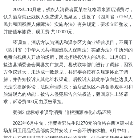
2023年10月底，残疾人消费者夏某在红格温泉酒店消费时，
认为酒店禁止残疾人免费进入温泉区，违反了《四川省〈中华人
民共和国残疾人保障法〉实施办法》有关规定，要求立即整改，
并赔偿车旅费、误工费 共10000元。
经调查，酒店方认为酒店和温泉区为商业经营项目，不属于
《四川省（中华人民共和国残疾人保障法）实施办法》中所列的
免费向残疾人开放的场所，因此拒绝投诉人的诉求。11月8日，
盐边县消委会会同县文广旅局、县残联等部门进行了调解，因双
方争议过大，未达成一致意见，县消委会按有关规定终止了调
解，并告知投诉人其他维权渠道。后投诉人就此争议向盐边县人
民法院提起诉讼，法院审理判决：酒店温泉区不具备参观学习和
旅游观光的功能，被告未侵犯原告合法权益，驳回原告上述请
求，诉讼费400元由原告承担。
案例2:虚标标准误导消费 追根溯源净化市场环境
2023年6月中旬，消费者郭先生以270元的价格在西区建材市
场某厨卫用品经营部购买并安装了一套不锈钢水槽。8月中旬，
郭先生在使用过程中发现轻微锈蚀的痕迹，认为该不锈钢水槽不