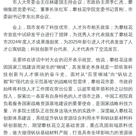
市人大常委会主任林建国主持会议；市政协主席李仁杰，攀
钢集团党委书记、董事长张红军，攀枝花学院党委书记胥刚，市
委副书记李东出席会议。
会上，我市发布了科技优市、人才兴市相关政策；为攀枝花
市首批中试研发平台进行了授牌，为优秀人才代表颁发了攀枝花
市2024年度人才成果激励奖，为2025年新引进人才代表发放了人
才公寓钥匙；科技创新平台代表、人才代表作了交流发言。
吴爱祥在讲话中对大会的召开表示祝贺。他说，攀枝花这座
因国家三线建设而诞生的“钢城”，其发展史本身就是一部依靠科
技创新与人才驱动的奋斗史。面对从“百里钢城”向“钒钛之
都”和“现代农业示范基地”的战略转型需求，攀枝花市委、市政府
始终将科技人才工作摆在突出位置，以超常规举措和持之以恒的
投入，探索出一条富有自身特色的人才强市之路。中国工程院肩
负着服务国家战略资源基地建设的重要使命，是国家战略科技力
量，许多院士团队正在投身这场火热的实践中，深度融入攀枝花
创新体系建设，系统提升钒钛资源综合利用水平和钒钛新材料科
研创新能力。期望攀枝花立足基础资源，重点巩固前端原料优
势，做大做强钒钛基础材料产能，打造具有全球影响力的资源保