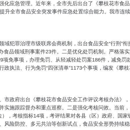
强化应急管理。近年来，全市先后出台了《攀枝花市食品
力提升全市食品安全突发事件应急处置综合能力。我市连
罪治理市级联席会商机制，出台食品安全“行刑”衔接有关
，侦办食品领域刑事案件23件。二是优化处罚机制。严格落
9项免事项，办理免罚、从轻减轻处罚案186件，减免罚款
政执法、行为免罚“四张清单”1173个事项，编发《攀
市政府出台《攀枝花市食品安全工作评议考核办法》，3
并实施跟踪督办和重点巡察。二是强化考核问效。当前，
位），考核指标14项，考评结果对各县（区）政府、国
、风险防控、多元共治等创新试点，食品安全形势持续稳