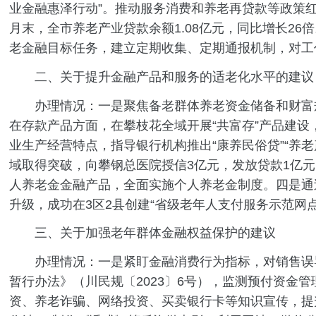
业金融惠泽行动”。推动服务消费和养老再贷款等政策红
月末，全市养老产业贷款余额1.08亿元，同比增长26
老金融目标任务，建立定期收集、定期通报机制，对工
二、关于提升金融产品和服务的适老化水平的建议
办理情况：一是聚焦备老群体养老资金储备和财富规划
在存款产品方面，在攀枝花全域开展“共富存”产品建设
业生产经营特点，指导银行机构推出“康养民俗贷”“养
域取得突破，向攀钢总医院授信3亿元，发放贷款1亿
人养老金金融产品，全面实施个人养老金制度。四是通
升级，成功在3区2县创建“省级老年人支付服务示范网点
三、关于加强老年群体金融权益保护的建议
办理情况：一是紧盯金融消费行为指标，对销售误导
暂行办法》（川民规〔2023〕6号），监测预付资
资、养老诈骗、网络投资、买卖银行卡等知识宣传，提升