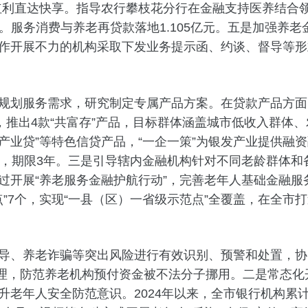
利直达快享。指导农行攀枝花分行在金融支持医养结合领域
倍。服务消费与养老再贷款落地1.105亿元。五是加强养
作开展不力的机构采取下发业务提示函、约谈、督导等形
服务需求，研究制定专属产品方案。在贷款产品方面，
，推出4款“共富存”产品，目标群体涵盖城市低收入群体
老产业贷”等特色信贷产品，“一企一策”为银发产业提供
元，期限3年。三是引导辖内金融机构针对不同老龄群体
过开展“养老服务金融护航行动”，完善老年人基础金融
”7个，实现“一县（区）一省级示范点”全覆盖，在全市打造
、养老诈骗等突出风险进行有效识别、预警和处置，协
金管理，防范养老机构预付资金被不法分子挪用。二是常态
老年人安全防范意识。2024年以来，全市银行机构累计