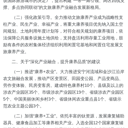
设国际旅游城市的决定》，提出构建“一带一廊引领、两区四线支
撑、多点协同联动”的文旅康养产业融合发展新格局。
（二）强化政策引导。全力推动文旅康养产业成为战略性支
柱产业、民生产业、幸福产业，将重大康养项目优先纳入国土空
间规划、土地利用年度计划等，对符合相关规划的康养项目，依
法保障公共服务设施土地供给，支持盘活利用存量工业用地，鼓
励有条件的农村集体经济组织利用闲置宅基地和闲置住宅发展文
旅康养产业。
二、关于“深化产业融合，提升康养品质”的建议
（一）推进“康养+农业”。大力推进安宁河流域和金沙江沿岸
农文旅融合发展，推动产区变景区、田园变公园、产品变商品、
劳作变体验、民房变客房。建成特色康养村10个、县级及以上的
涉农产业园区35个、市级涉农产业园区19个、省级涉农产业园区
5个、中国美丽休闲乡村3个、省级休闲农业重点县1个、省级示
范农业主题公园3个。
（二）加强“康养+工业”。依托丰富的钛资源，发展康复辅助
器具、健康食品加工等康养相关产业。入选全国12个国家康复辅