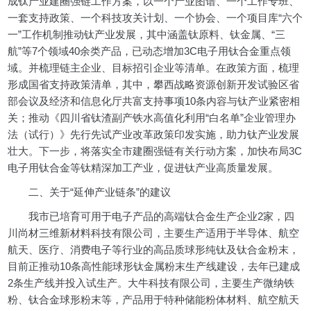
成钛产业建圈强链工作方案，以一个产业图谱、一个工作专班、
一套支持政策、一个科技攻关计划、一个协会、一个项目库“六个
一”工作机制推动钛产业发展，其中涵盖钛原料、钛金属、“三
航”等7个领域40余类产品，已动态增加3C电子用钛合金重点领
域。并梳理链主企业、目标招引企业等清单。在政策方面，梳理
形成国省支持政策清单，其中，攀西战略资源创新开发试验区省
部会议及经济和信息化厅共富支持事项10条内容与钛产业紧密相
关；推动《四川省钛渣副产铁水高值化利用“白名单”企业管理办
法（试行）》先行先试产业改革政策印发实施，助力钛产业发展
壮大。下一步，将落实全市建圈强链有关行动方案，加快布局3C
电子用钛合金等钛精深加工产业，促进钛产业高质量发展。
二、关于“延伸产业链条”的建议
我市已培育可用于电子产品的高端钛合金生产企业2家，四
川尚材三维新材料科技有限公司，主要生产适用于半导体、航空
航天、医疗、消费电子等行业的高品质球形纯钛及钛合金粉末，
目前正推动10条高性能球形钛金属粉末生产线建设，去年已建成
2条生产线并投入试生产。大牛科技有限公司，主要生产微纳铁
粉、钛合金球形粉末等，产品用于特种储能粉体材料、航空航天