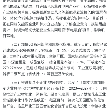
正在加快建设清洁能源产业生态圈和数字经济产业生态圈，围绕
清洁能源就地消纳、打造绿色智慧微电网产业链，积极招引有关
产业链相关单位，探索创新建立风光等新能源就近接入的“源网荷
储一体化”等绿电算力供给体系，高标准建设智算中心。目前我市
正在同相关能源企业和算力企业接洽，了解企业意向，摸清用能
需求，协调沟通光伏配套企业共同建设“算电融合”项目，推动项
目落地。
（二）加快5G商用部署和规模化应用。截至目前，我市已累
计建成5G基站4638个，实现市、县（区）5G连续覆盖，38个乡
镇、230个行政村重点覆盖，攀钢厂区、国家钒钛高新区等6个园
区5G深度覆盖，成昆复线5G综合覆盖率达96.23%、下载速率达
279.27Mbps，已建成蜀信链攀枝花城市节点、工业互联网标识
解析二级节点（钒钛行业）等新型基础设施。
（三）推进制造业企业“智改数转”。印发了《攀枝花市加快
制造业数字化转型智能化升级行动计划（2023—2027年）》，围
绕推进产业智能化、绿色化、融合化发展，提出了攀枝花市工业
领域数字化转型的“路线图”。截至目前，钒钛化工园区智能化管
控平台、格里坪化工园区智能化管控平台已建成投用；攀钢矿业