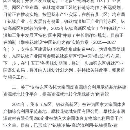
园区编制了开发区发展规划。上述多个规划对县（区）产业发
展、园区产业布局、钒钛精深加工延链补链等均作了长远规划，
目前正在推动实施。按照我市产业实际，在所有县（区）均布局
了钒钛产业，但发展各有侧重，钒钛精深加工产业目前东区、钒
钛高新区相对较为集中。2023年钒钛高新区成立了立柯钒钛产业
深加工集中发展区特色“园中园”并做了中长期详细规划。目前正
在编制《攀枝花建设“中国钒电之都”实施方案（2025—2027
年）》，支持东区建设钒电池系统集成制造中心。为避免重复规
划，东区钒钛产业园可参照钒钛高新区“园中园”模式进行布局。
下一步，在“十五五”各类规划期间，将进一步加强东区钒钛产业
园谋划布局，将其纳入规划计划之列，并持续关注此事，积极推
动相关工作。
二、关于“支持东区依托大宗固废资源综合利用示范基地搭建
资源就地转化平台，提高资源就地转化承载能力”的建议
2021年，我市（东区、钒钛高新区）被评为国家大宗固体废
弃物综合利用示范基地，攀枝花钢城集团有限公司、攀枝花市润
泽建材有限公司2家企业被纳入大宗固体废弃物综合利用骨干企
业名单。目前，已形成了“钒铁冶炼-高炉渣利用-钒铁提取-建