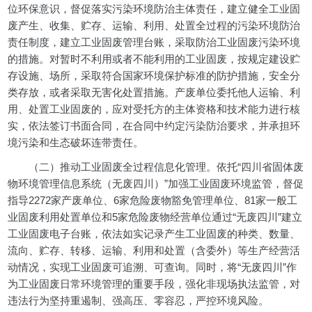
位环保意识，督促落实污染环境防治主体责任，建立健全工业固
废产生、收集、贮存、运输、利用、处置全过程的污染环境防治
责任制度，建立工业固废管理台账，采取防治工业固废污染环境
的措施。对暂时不利用或者不能利用的工业固废，按规定建设贮
存设施、场所，采取符合国家环境保护标准的防护措施，安全分
类存放，或者采取无害化处置措施。产废单位委托他人运输、利
用、处置工业固废的，应对受托方的主体资格和技术能力进行核
实，依法签订书面合同，在合同中约定污染防治要求，并承担环
境污染和生态破坏连带责任。
（二）推动工业固废全过程信息化管理。依托“四川省固体废
物环境管理信息系统（无废四川）”加强工业固废环境监管，督促
指导2272家产废单位、6家危险废物豁免管理单位、81家一般工
业固废利用处置单位和5家危险废物经营单位通过“无废四川”建立
工业固废电子台账，依法如实记录产生工业固废的种类、数量、
流向、贮存、转移、运输、利用和处置（含委外）等生产经营活
动情况，实现工业固废可追溯、可查询。同时，将“无废四川”作
为工业固废日常环境管理的重要手段，强化非现场执法监管，对
违法行为坚持重遏制、强高压、零容忍，严控环境风险。